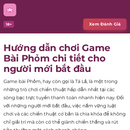
Xem Đánh Giá
18+
Hướng dẫn chơi Game
Bài Phỏm chi tiết cho
người mới bắt đầu
Game bài Phỏm, hay còn gọi là Tá Lả, là một trong
những trò chơi chiến thuật hấp dẫn nhất tại các
sòng bạc trực tuyến thanh toán nhanh hiện nay. Đối
với những người mới bắt đầu, việc nắm vững luật
chơi và các chiến thuật cơ bản là chìa khóa để không
chỉ giải trí mà còn có thể giành chiến thắng và rút