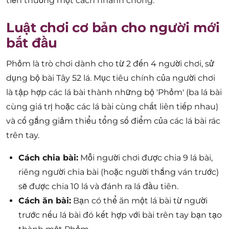
tiền thưởng một cách nhanh chóng.
Luật chơi cơ bản cho người mới
bắt đầu
Phỏm là trò chơi dành cho từ 2 đến 4 người chơi, sử
dụng bộ bài Tây 52 lá. Mục tiêu chính của người chơi
là tập hợp các lá bài thành những bộ 'Phỏm' (ba lá bài
cùng giá trị hoặc các lá bài cùng chất liên tiếp nhau)
và cố gắng giảm thiểu tổng số điểm của các lá bài rác
trên tay.
Cách chia bài:
Mỗi người chơi được chia 9 lá bài,
riêng người chia bài (hoặc người thắng ván trước)
sẽ được chia 10 lá và đánh ra lá đầu tiên.
Cách ăn bài:
Bạn có thể ăn một lá bài từ người
trước nếu lá bài đó kết hợp với bài trên tay bạn tạo