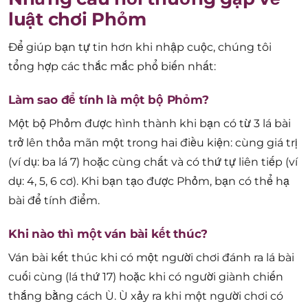
luật chơi Phỏm
Để giúp bạn tự tin hơn khi nhập cuộc, chúng tôi
tổng hợp các thắc mắc phổ biến nhất:
Làm sao để tính là một bộ Phỏm?
Một bộ Phỏm được hình thành khi bạn có từ 3 lá bài
trở lên thỏa mãn một trong hai điều kiện: cùng giá trị
(ví dụ: ba lá 7) hoặc cùng chất và có thứ tự liên tiếp (ví
dụ: 4, 5, 6 cơ). Khi bạn tạo được Phỏm, bạn có thể hạ
bài để tính điểm.
Khi nào thì một ván bài kết thúc?
Ván bài kết thúc khi có một người chơi đánh ra lá bài
cuối cùng (lá thứ 17) hoặc khi có người giành chiến
thắng bằng cách Ù. Ù xảy ra khi một người chơi có