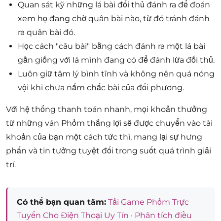
Quan sát kỹ những lá bài đối thủ đánh ra để đoán
xem họ đang chờ quân bài nào, từ đó tránh đánh
ra quân bài đó.
Học cách "câu bài" bằng cách đánh ra một lá bài
gần giống với lá mình đang có để đánh lừa đối thủ.
Luôn giữ tâm lý bình tĩnh và không nên quá nóng
vội khi chưa nắm chắc bài của đối phương.
Với hệ thống thanh toán nhanh, mọi khoản thưởng
từ những ván Phỏm thắng lợi sẽ được chuyển vào tài
khoản của bạn một cách tức thì, mang lại sự hưng
phấn và tin tưởng tuyệt đối trong suốt quá trình giải
trí.
Có thể bạn quan tâm:
Tải Game Phỏm Trực
Tuyến Cho Điện Thoại Uy Tín
·
Phân tích điều