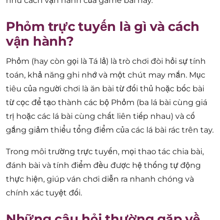
như cách vận hành của game bài này.
Phỏm trực tuyến là gì và cách
vận hành?
Phỏm (hay còn gọi là Tá lả) là trò chơi đòi hỏi sự tính
toán, khả năng ghi nhớ và một chút may mắn. Mục
tiêu của người chơi là ăn bài từ đối thủ hoặc bốc bài
từ cọc để tạo thành các bộ Phỏm (ba lá bài cùng giá
trị hoặc các lá bài cùng chất liên tiếp nhau) và cố
gắng giảm thiểu tổng điểm của các lá bài rác trên tay.
Trong môi trường trực tuyến, mọi thao tác chia bài,
đánh bài và tính điểm đều được hệ thống tự động
thực hiện, giúp ván chơi diễn ra nhanh chóng và
chính xác tuyệt đối.
Những câu hỏi thường gặp về