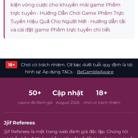
kiện vòng cược cho khuyến mãi game Phỏm
trực tuyến
·
Hướng Dẫn Chơi Game Phỏm Trực
Tuyến Hiệu Quả Cho Người Mới
·
Hướng dẫn tải
và cài đặt game Phỏm trực tuyến chi tiết
18+
Chơi có trách nhiệm. Cờ bạc dưới tuổi quy định là tội
hình sự. Áp dụng T&Cs. ·
BeGambleAware
50+
Cập nhật
18+
casino đã đánh giá
August 2026
chơi có trách nhiệm
Jjif Referees
Jjif Referees là một trang web đánh giá độc lập. Chúng tôi