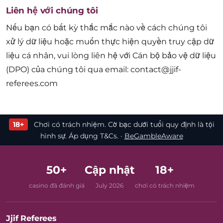
Liên hệ với chúng tôi
Nếu bạn có bất kỳ thắc mắc nào về cách chúng tôi
xử lý dữ liệu hoặc muốn thực hiện quyền truy cập dữ
liệu cá nhân, vui lòng liên hệ với Cán bộ bảo vệ dữ liệu
(DPO) của chúng tôi qua email:
contact@jjif-
referees.com
18+
Chơi có trách nhiệm. Cờ bạc dưới tuổi quy định là tội
hình sự. Áp dụng T&Cs. ·
BeGambleAware
50+
Cập nhật
18+
casino đã đánh giá
July 2026
chơi có trách nhiệm
Jjif Referees