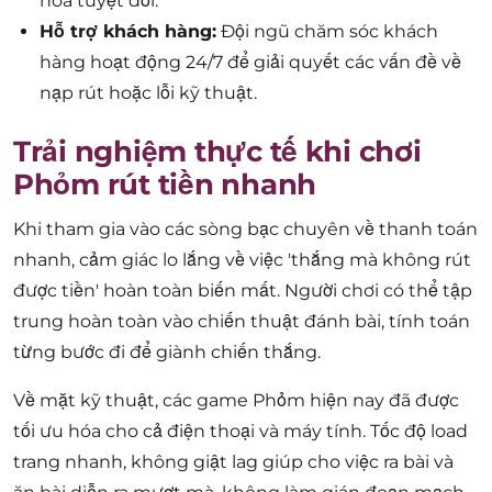
hóa tuyệt đối.
Hỗ trợ khách hàng:
Đội ngũ chăm sóc khách
hàng hoạt động 24/7 để giải quyết các vấn đề về
nạp rút hoặc lỗi kỹ thuật.
Trải nghiệm thực tế khi chơi
Phỏm rút tiền nhanh
Khi tham gia vào các sòng bạc chuyên về thanh toán
nhanh, cảm giác lo lắng về việc 'thắng mà không rút
được tiền' hoàn toàn biến mất. Người chơi có thể tập
trung hoàn toàn vào chiến thuật đánh bài, tính toán
từng bước đi để giành chiến thắng.
Về mặt kỹ thuật, các game Phỏm hiện nay đã được
tối ưu hóa cho cả điện thoại và máy tính. Tốc độ load
trang nhanh, không giật lag giúp cho việc ra bài và