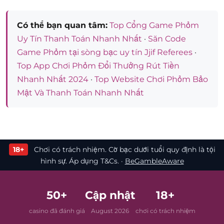
Có thể bạn quan tâm:
Top Cổng Game Phỏm
Uy Tín Thanh Toán Nhanh Nhất
·
Săn Code
Game Phỏm tại sòng bạc uy tín Jjif Referees
·
Top App Chơi Phỏm Đổi Thưởng Rút Tiền
Nhanh Nhất 2024
·
Top Website Chơi Phỏm Bảo
Mật Và Thanh Toán Nhanh Nhất
18+
Chơi có trách nhiệm. Cờ bạc dưới tuổi quy định là tội
hình sự. Áp dụng T&Cs. ·
BeGambleAware
50+
Cập nhật
18+
casino đã đánh giá
August 2026
chơi có trách nhiệm