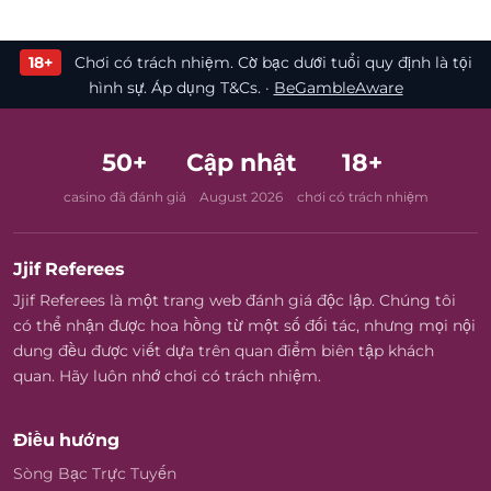
18+
Chơi có trách nhiệm. Cờ bạc dưới tuổi quy định là tội
hình sự. Áp dụng T&Cs. ·
BeGambleAware
50+
Cập nhật
18+
casino đã đánh giá
August 2026
chơi có trách nhiệm
Jjif Referees
Jjif Referees là một trang web đánh giá độc lập. Chúng tôi
có thể nhận được hoa hồng từ một số đối tác, nhưng mọi nội
dung đều được viết dựa trên quan điểm biên tập khách
quan. Hãy luôn nhớ chơi có trách nhiệm.
Điều hướng
Sòng Bạc Trực Tuyến