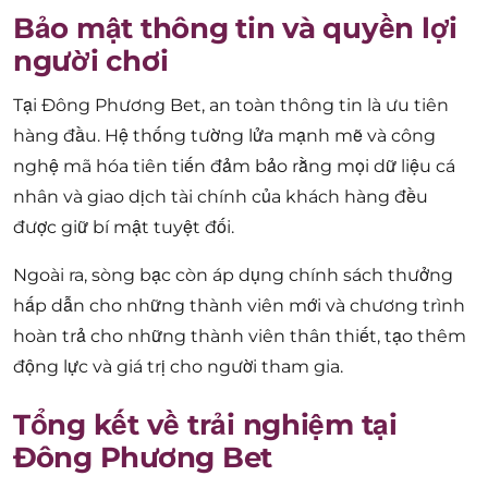
Bảo mật thông tin và quyền lợi
người chơi
Tại Đông Phương Bet, an toàn thông tin là ưu tiên
hàng đầu. Hệ thống tường lửa mạnh mẽ và công
nghệ mã hóa tiên tiến đảm bảo rằng mọi dữ liệu cá
nhân và giao dịch tài chính của khách hàng đều
được giữ bí mật tuyệt đối.
Ngoài ra, sòng bạc còn áp dụng chính sách thưởng
hấp dẫn cho những thành viên mới và chương trình
hoàn trả cho những thành viên thân thiết, tạo thêm
động lực và giá trị cho người tham gia.
Tổng kết về trải nghiệm tại
Đông Phương Bet