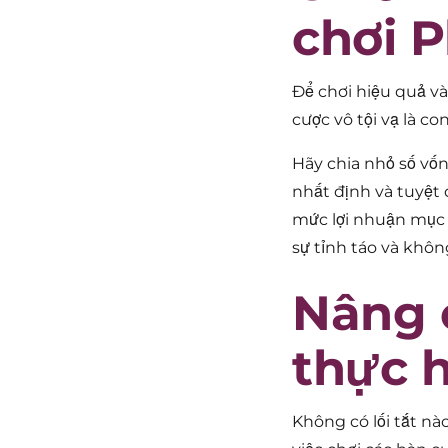
chơi 
Để chơi hiệu quả và
cược vô tội vạ là c
Hãy chia nhỏ số vố
nhất định và tuyệt
mức lợi nhuận mục t
sự tỉnh táo và khôn
Nâng 
thực 
Không có lối tắt nà