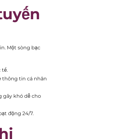
tuyến
in. Một sòng bạc
 tế.
ệ thông tin cá nhân
g gây khó dễ cho
ạt động 24/7.
hi