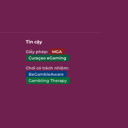
Tin cậy
Giấy phép:
MGA
Curaçao eGaming
Chơi có trách nhiệm:
BeGambleAware
Gambling Therapy