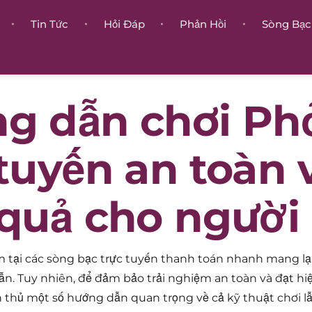
Tin Tức
Hỏi Đáp
Phản Hồi
Sòng Bạc
g dẫn chơi P
tuyến an toàn 
 quả cho người
tại các sòng bạc trực tuyến thanh toán nhanh mang lại s
n. Tuy nhiên, để đảm bảo trải nghiệm an toàn và đạt hi
 thủ một số hướng dẫn quan trọng về cả kỹ thuật chơi lẫn