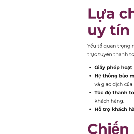
Lựa c
uy tín
Yếu tố quan trọng n
trực tuyến thanh to
Giấy phép hoạt
Hệ thống bảo m
và giao dịch của 
Tốc độ thanh to
khách hàng.
Hỗ trợ khách h
Chiến 