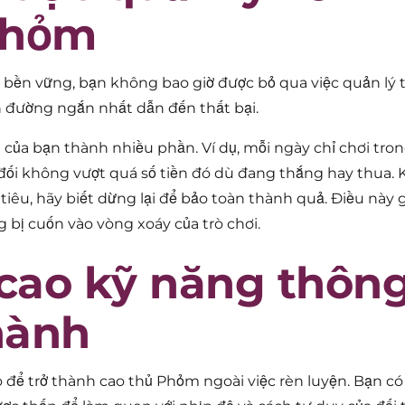
Phỏm
 bền vững, bạn không bao giờ được bỏ qua việc quản lý tà
on đường ngắn nhất dẫn đến thất bại.
n của bạn thành nhiều phần. Ví dụ, mỗi ngày chỉ chơi tr
 đối không vượt quá số tiền đó dù đang thắng hay thua. 
iêu, hãy biết dừng lại để bảo toàn thành quả. Điều này 
g bị cuốn vào vòng xoáy của trò chơi.
cao kỹ năng thôn
hành
o để trở thành cao thủ Phỏm ngoài việc rèn luyện. Bạn c